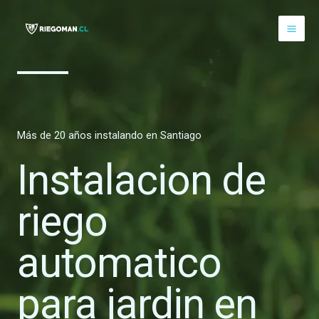
Ir
al
Mai
contenido
Me
Más de 20 años instalando en Santiago
Instalacion de
riego
automatico
para jardin en